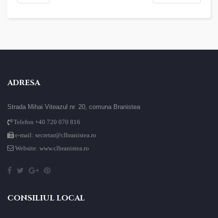
ADRESA
Strada Mihai Viteazul nr. 20, comuna Branistea
Telefon +40 720 070 816
e-mail: secretar@clbranistea.ro
Website: www.clbranistea.ro
CONSILIUL LOCAL