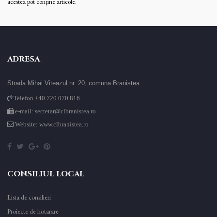
acestea pot conține articole.
ADRESA
Strada Mihai Viteazul nr. 20, comuna Branistea
Telefon +40 720 070 816
e-mail: secretar@clbranistea.ro
Website: www.clbranistea.ro
CONSILIUL LOCAL
Lista de consilieri
Proiecte de hotarare