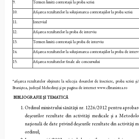
9.
Termen limită contestații la proba scrisă
10.
Afișarea rezultatelor la soluționarea contestațiilor la proba scrisă
11.
Interviul
12.
Afișarea rezultatelor la proba de interviu
13.
Termen limită contestații la proba de interviu
14.
Afișarea rezultatelor la soluționarea contestațiilor la proba de interv
15.
Afișarea rezultatelor finale ale concursului
*afișarea rezultatelor obținute la selecția dosarelor de înscriere, proba scrisă ș
Braniștea, județul Mehedinți și pe pagina de internet www.clbranistea.ro
BIBLIOGRAFIE ȘI TEMATICĂ
Ordinul ministrului sănătății nr. 1226/2012 pentru aproba
deșeurilor rezultate din activități medicale și a Metodo
națională de date privind deșeurile rezultate din activități 
ordinul;