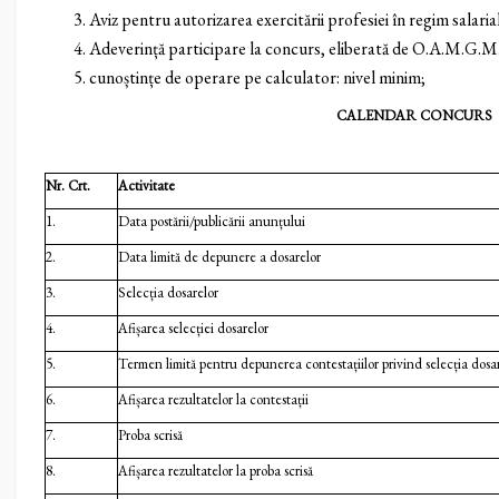
Aviz pentru autorizarea exercitării profesiei în regim salar
Adeverință participare la concurs, eliberată de O.A.M.G.
cunoștințe de operare pe calculator: nivel minim;
CALENDAR CONCURS
Nr. Crt.
Activitate
1.
Data postării/publicării anunțului
2.
Data limită de depunere a dosarelor
3.
Selecția dosarelor
4.
Afișarea selecției dosarelor
5.
Termen limită pentru depunerea contestațiilor privind selecția dosa
6.
Afișarea rezultatelor la contestații
7.
Proba scrisă
8.
Afișarea rezultatelor la proba scrisă