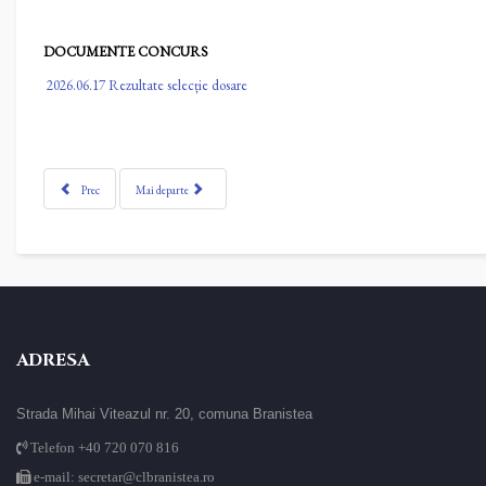
DOCUMENTE CONCURS
2026.06.17 Rezultate selecție dosare
Prec
Mai departe
ADRESA
Strada Mihai Viteazul nr. 20, comuna Branistea
Telefon +40 720 070 816
e-mail: secretar@clbranistea.ro