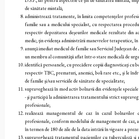
D.S.P., iar pentru aspectele ce țin de sănătatea mintală, î
de sănătate mintală;
administrează tratamente, în limita competențelor profesi
familie sau a medicului specialist, cu respectarea procedu
respectiv depozitarea deșeurilor medicale rezultate din 
medic; țin evidența administrării manevrelor terapeutice, î
anunță imediat medicul de familie sau Serviciul Județean de
un membru al comunității aflat într-o stare medicală de urg
identifică persoanele, cu precădere copiii diagnosticați cu bo
respectiv TBC, prematuri, anemici, boli rare etc., și le înd
de familie și/sau serviciile de sănătate de specialitate;
supraveghează în mod activ bolnavii din evidențele speciale
- şi participă la administrarea tratamentului strict suprave
profesionale;
realizează managementul de caz în cazul bolnavilor c
profesionale, conform modelului de management de caz, adop
în termen de 180 de zile de la data intrării în vigoare a pr
supraveghează tratamentul pacienților cu tuberculoză și 