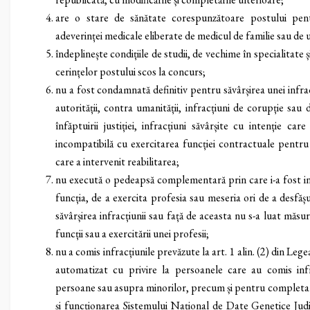
are o stare de sănătate corespunzătoare postului pen
adeverinței medicale eliberate de medicul de familie sau de un
îndeplinește condițiile de studii, de vechime în specialitate și
cerințelor postului scos la concurs;
nu a fost condamnată definitiv pentru săvârșirea unei infrac
autorității, contra umanității, infracțiuni de corupție sau d
înfăptuirii justiției, infracțiuni săvârșite cu intenție c
incompatibilă cu exercitarea funcției contractuale pentru 
care a intervenit reabilitarea;
nu execută o pedeapsă complementară prin care i-a fost in
funcția, de a exercita profesia sau meseria ori de a desfăș
săvârșirea infracțiunii sau față de aceasta nu s-a luat măsur
funcții sau a exercitării unei profesii;
nu a comis infracțiunile prevăzute la art. 1 alin. (2) din Le
automatizat cu privire la persoanele care au comis inf
persoane sau asupra minorilor, precum și pentru completar
și funcționarea Sistemului Național de Date Genetice Judic