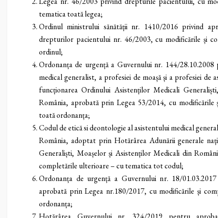
Legea nr. 46/2003 privind drepturile pacientului, cu modi
tematica toată legea;
Ordinul ministrului sănătății nr. 1410/2016 privind a
drepturilor pacientului nr. 46/2003, cu modificările și c
ordinul;
Ordonanța de urgență a Guvernului nr. 144/28.10.2008 pr
medical generalist, a profesiei de moașă și a profesiei de 
funcționarea Ordinului Asistenților Medicali Generaliști
România, aprobată prin Legea 53/2014, cu modificările ș
toată ordonanța;
Codul de etică si deontologie al asistentului medical generali
România, adoptat prin Hotărârea Adunării generale națio
Generaliști, Moașelor și Asistenților Medicali din România
completările ulterioare – cu tematica tot codul;
Ordonanța de urgență a Guvernului nr. 18/01.03.2017 
aprobată prin Legea nr.180/2017, cu modificările și comp
ordonanța;
Hotărârea Guvernului nr. 324/2019 pentru aproba