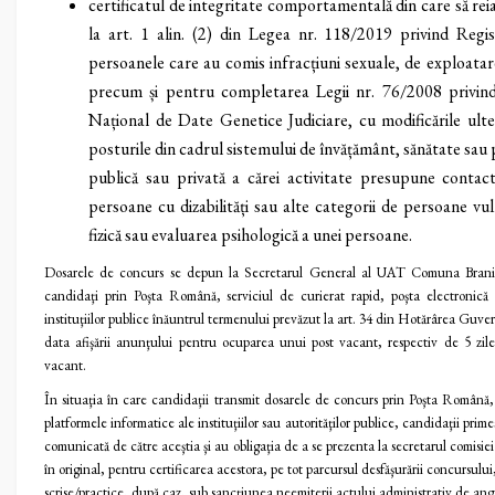
certificatul de integritate comportamentală din care să rei
la art. 1 alin. (2) din Legea nr. 118/2019 privind Regis
persoanele care au comis infracțiuni sexuale, de exploata
precum și pentru completarea Legii nr. 76/2008 privind 
Național de Date Genetice Judiciare, cu modificările ulter
posturile din cadrul sistemului de învățământ, sănătate sau p
publică sau privată a cărei activitate presupune contact
persoane cu dizabilități sau alte categorii de persoane v
fizică sau evaluarea psihologică a unei persoane.
Dosarele de concurs se depun la Secretarul General al UAT Comuna Branișt
candidaţi prin Poşta Română, serviciul de curierat rapid, poşta electronică s
instituţiilor publice înăuntrul termenului prevăzut la art. 34 din Hotărârea Guver
data afişării anunţului pentru ocuparea unui post vacant, respectiv de 5 zil
vacant.
În situaţia în care candidaţii transmit dosarele de concurs prin Poşta Română, 
platformele informatice ale instituţiilor sau autorităţilor publice, candidaţii prim
comunicată de către aceştia şi au obligaţia de a se prezenta la secretarul comisie
în original, pentru certificarea acestora, pe tot parcursul desfăşurării concursului
scrise/practice, după caz, sub sancţiunea neemiterii actului administrativ de ang