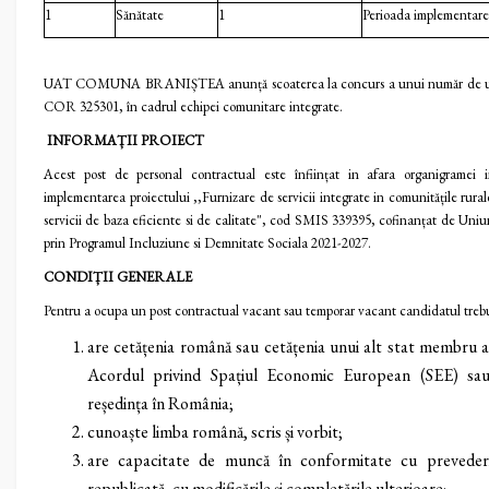
1
Sănătate
1
Perioada implementare
UAT COMUNA BRANIȘTEA anunță scoaterea la concurs a unui număr de un
COR 325301, în cadrul echipei comunitare integrate.
INFORMAȚII PROIECT
Acest post de personal contractual este înființat in afara organigramei 
implementarea proiectului ,,Furnizare de servicii integrate in comunitățile rurale
servicii de baza eficiente si de calitate", cod SMIS 339395, cofinanțat de Un
prin Programul Incluziune si Demnitate Sociala 2021-2027.
CONDIȚII GENERALE
Pentru a ocupa un post contractual vacant sau temporar vacant candidatul trebui
are cetățenia română sau cetățenia unui alt stat membru a
Acordul privind Spațiul Economic European (SEE) sau 
reședința în România;
cunoaște limba română, scris și vorbit;
are capacitate de muncă în conformitate cu prevederi
republicată, cu modificările și completările ulterioare;