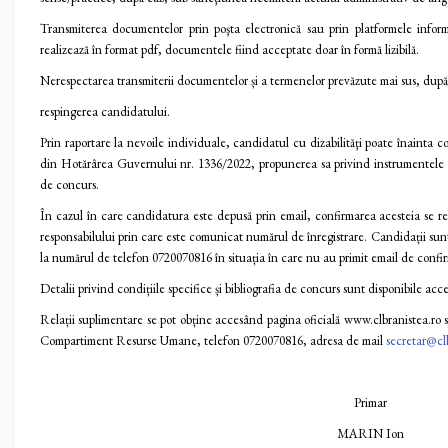
Transmiterea documentelor prin poşta electronică sau prin platformele informati
realizează în format pdf, documentele fiind acceptate doar în formă lizibilă.
Nerespectarea transmiterii documentelor și a termenelor prevăzute mai sus, dup
respingerea candidatului.
Prin raportare la nevoile individuale, candidatul cu dizabilităţi poate înainta c
din Hotărârea Guvernului nr. 1336/2022, propunerea sa privind instrumentele ne
de concurs.
În cazul în care candidatura este depusă prin email, confirmarea acesteia se re
responsabilului prin care este comunicat numărul de înregistrare. Candidații su
la numărul de telefon 0720070816 în situația în care nu au primit email de confi
Detalii privind condițiile specifice și bibliografia de concurs sunt disponibile acc
Relații suplimentare se pot obține accesând pagina oficială www.clbranistea.ro 
Compartiment Resurse Umane, telefon 0720070816, adresa de mail
secretar@cl
Primar
MARIN Ion