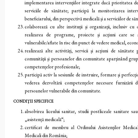
implementarea intervențiilor integrate dacă prioritatea de
serviciile de sănătate; participă la monitorizarea inte
beneficiarului, din perspectivă medicală și a serviciilor de să
colaborează cu alte instituții și organizații, inclusiv c
realizarea de programe, proiecte și acțiuni care se 
vulnerabile/aflate în risc din punct de vedere medical, econ
realizează alte activități, servicii și acțiuni de sănătat
comunității și persoanelor din comunitate aparținând grupur
competențelor profesionale;
participă activ la sesiunile de instruire, formare și perfecț
vederea dezvoltării competențelor necesare furnizării d
persoanelor vulnerabile din comunitate.
CONDIȚII SPECIFICE
absolvirea liceului sanitar, studii postliceale sanitare sa
„asistență medicală“;
certificat de membru al Ordinului Asistenților Medicali
Medicali din România;