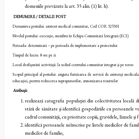
domeniile prevăzute la art. 35 alin. (1) lit. h).
DENUMIRE / DETALII POST
Denumirea postului: asistent medical comunitar, Cod COR 325301
Nivelul postului: execuție, membru în Echipa Comunitară Integrată (ECI)
Perioada: determinată – pe perioada de implementare a proiectului
Timpul de lucru: 8 ore pe zi
Locul desfășurării activității: la sediul centrului comunitar integrat și pe teren
Scopul principal al postului: asigura furnizarea de servicii de asistență medical
educației, pentru reducerea suprapunerilor, armonizarea resurselor
Atribuții:
realizează catagrafia populației din colectivitatea locală
stării de sănătate și identifică gospodăriile cu persoanele v
cadrul comunității, cu prioritate copiii, gravidele, lăuzele și 
identifică persoanele neînscrise pe listele medicilor de famili
medicilor de familie;