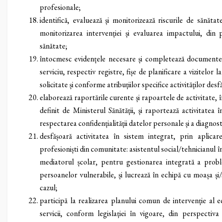
profesionale;
identifică, evaluează și monitorizează riscurile de sănăta
monitorizarea intervenției și evaluarea impactului, din 
sănătate;
întocmesc evidențele necesare și completează documentele 
serviciu, respectiv registre, fișe de planificare a vizitelor
solicitate și conforme atribuțiilor specifice activităților desf
elaborează raportările curente și rapoartele de activitate,
definit de Ministerul Sănătății, și raportează activitate
respectarea confidențialității datelor personale și a diagnost
desfășoară activitatea în sistem integrat, prin aplica
profesioniști din comunitate: asistentul social/tehnicianul în 
mediatorul școlar, pentru gestionarea integrată a probl
persoanelor vulnerabile, și lucrează în echipă cu moașa și
cazul;
participă la realizarea planului comun de intervenție al 
servicii, conform legislației în vigoare, din perspectiva