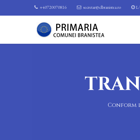
+40720070816
secretar@clbranistea.ro
L-
TRAN
Conform le