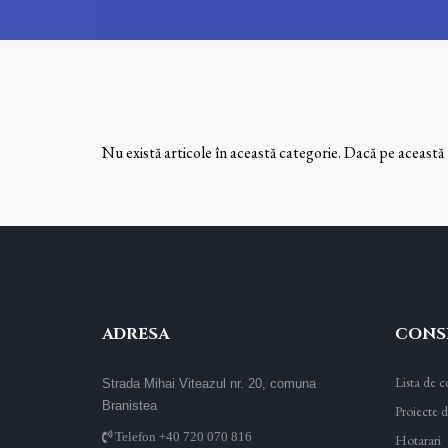
Nu există articole în această categorie. Dacă pe această 
ADRESA
CONSI
Lista de co
Strada Mihai Viteazul nr. 20, comuna
Branistea
Proiecte d
Telefon +40 720 070 816
Hotarari