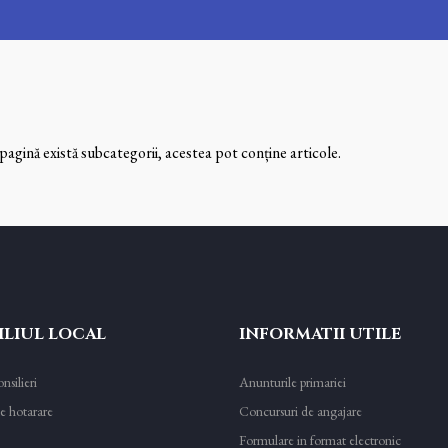
pagină există subcategorii, acestea pot conține articole.
LIUL LOCAL
INFORMATII UTILE
nsilieri
Anunturile primariei
e hotarare
Concursuri de angajare
Formulare in format electronic